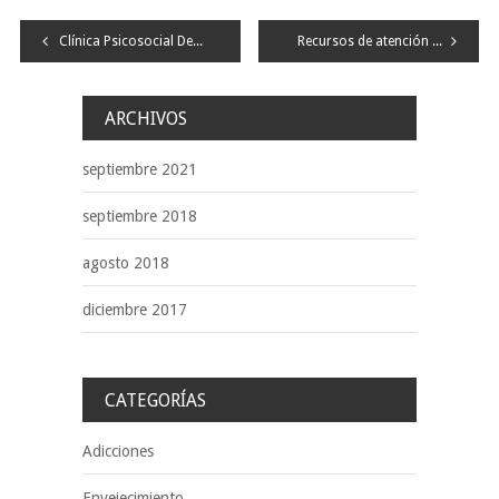
Navegación
Clínica Psicosocial Demencias
Recursos de atención psicológica en adicciones
de
entradas
ARCHIVOS
septiembre 2021
septiembre 2018
agosto 2018
diciembre 2017
CATEGORÍAS
Adicciones
Envejecimiento