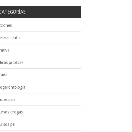
CATEGORÍAS
cciones
ejecimiento
rativa
ticas públicas
tada
cogerontología
coterapia
ursos drogas
ursos psi