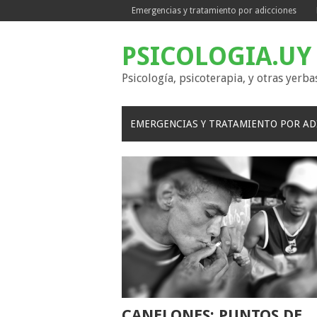
Skip
Emergencias y tratamiento por adicciones
to
content
PSICOLOGIA.UY
Psicología, psicoterapia, y otras yerba
EMERGENCIAS Y TRATAMIENTO POR AD
CANELONES: PUNTOS DE