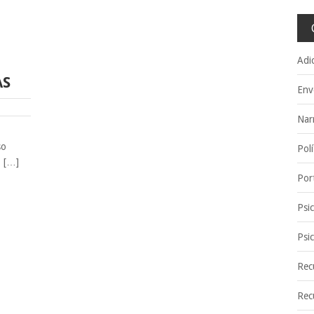
Adi
AS
Env
Nar
so
Polí
, […]
Por
Psi
Psi
Rec
Rec