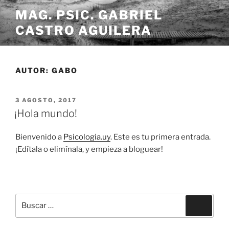
Saltar
MAG. PSIC. GABRIEL
al
CASTRO AGUILERA
contenido
AUTOR:
GABO
PUBLICADO
3 AGOSTO, 2017
EL
¡Hola mundo!
Bienvenido a
Psicologia.uy
. Este es tu primera entrada.
¡Edítala o elimínala, y empieza a bloguear!
Buscar
Buscar
por: