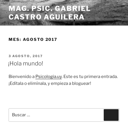
Saltar
MAG. PSIC. GABRIEL
al
CASTRO AGUILERA
contenido
MES:
AGOSTO 2017
PUBLICADO
3 AGOSTO, 2017
EL
¡Hola mundo!
Bienvenido a
Psicologia.uy
. Este es tu primera entrada.
¡Edítala o elimínala, y empieza a bloguear!
Buscar
Buscar
por: