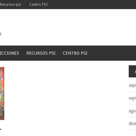
Recursos psi
Centro PSI
s
ICCIONES
RECURSOS PSI
CENTRO PSI
sep
sep
ago
dic
L