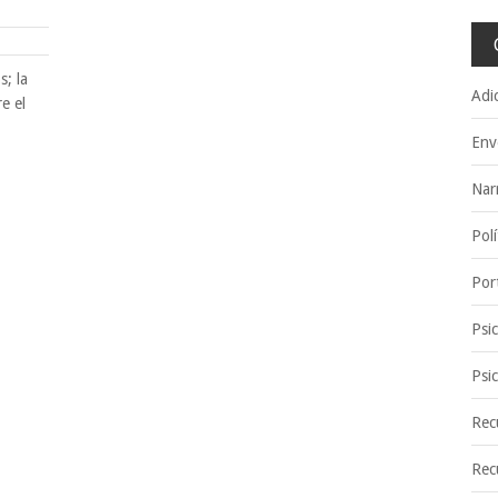
s; la
Adi
e el
Env
Nar
Polí
Por
Psi
Psi
Rec
Rec