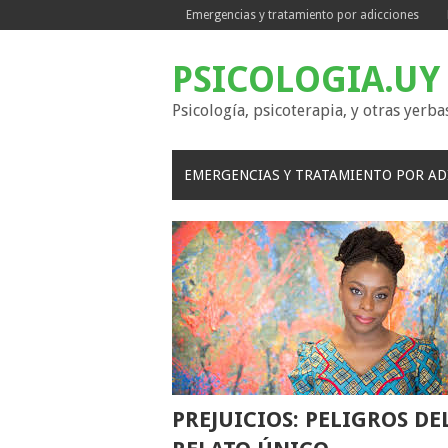
Skip
Emergencias y tratamiento por adicciones
to
content
PSICOLOGIA.UY
Psicología, psicoterapia, y otras yerba
EMERGENCIAS Y TRATAMIENTO POR AD
PREJUICIOS: PELIGROS DE