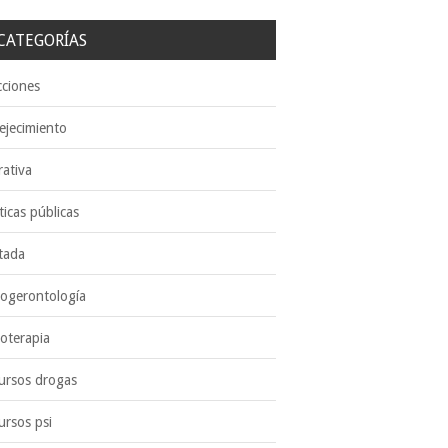
CATEGORÍAS
cciones
ejecimiento
rativa
ticas públicas
tada
cogerontología
coterapia
ursos drogas
ursos psi