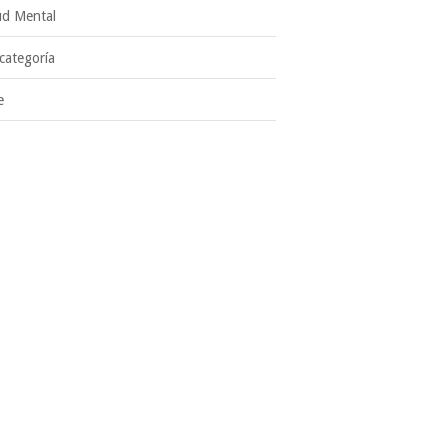
ud Mental
 categoría
e