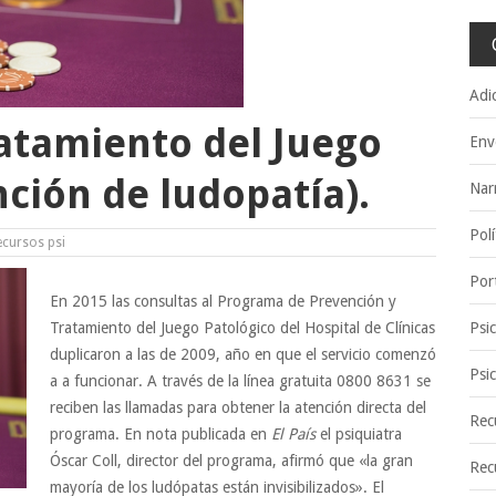
Adi
atamiento del Juego
Env
nción de ludopatía).
Nar
Polí
ecursos psi
Por
En 2015 las consultas al Programa de Prevención y
Tratamiento del Juego Patológico del Hospital de Clínicas
Psi
duplicaron a las de 2009, año en que el servicio comenzó
Psi
a a funcionar. A través de la línea gratuita 0800 8631 se
reciben las llamadas para obtener la atención directa del
Rec
programa. En nota publicada en
El País
el psiquiatra
Óscar Coll, director del programa, afirmó que «la gran
Rec
mayoría de los ludópatas están invisibilizados». El