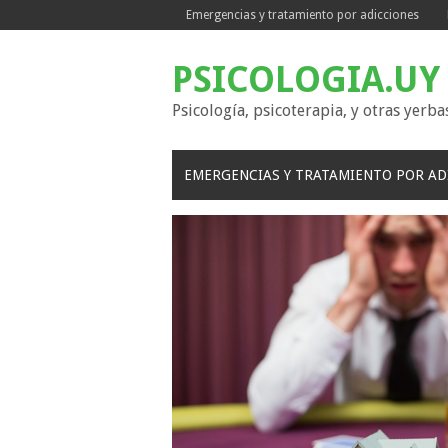
Skip
Emergencias y tratamiento por adicciones
to
content
PSICOLOGIA.UY
Psicología, psicoterapia, y otras yerba
EMERGENCIAS Y TRATAMIENTO POR AD