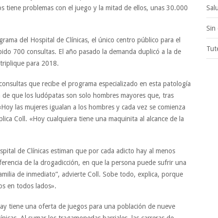
s tiene problemas con el juego y la mitad de ellos, unas 30.000
Sal
Sin
rama del Hospital de Clínicas, el único centro público para el
Tut
ibido 700 consultas. El año pasado la demanda duplicó a la de
triplique para 2018.
s consultas que recibe el programa especializado en esta patología
dea de que los ludópatas son solo hombres mayores que, tras
«Hoy las mujeres igualan a los hombres y cada vez se comienza
ica Coll. «Hoy cualquiera tiene una maquinita al alcance de la
ospital de Clínicas estiman que por cada adicto hay al menos
ferencia de la drogadicción, en que la persona puede sufrir una
familia de inmediato”, advierte Coll. Sobe todo, explica, porque
os en todos lados».
uay tiene una oferta de juegos para una población de nueve
ínicas. Al sumar los tragamonedas barriales, las carreras de