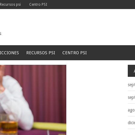
Recursos psi
Centro PSI
s
ICCIONES
RECURSOS PSI
CENTRO PSI
sep
sep
ago
dic