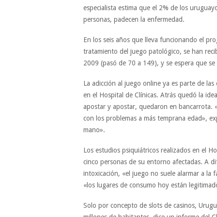
especialista estima que el 2% de los uruguayo
personas, padecen la enfermedad.
En los seis años que lleva funcionando el prog
tratamiento del juego patológico, se han rec
2009 (pasó de 70 a 149), y se espera que se 
La adicción al juego online ya es parte de la
en el Hospital de Clínicas. Atrás quedó la i
apostar y apostar, quedaron en bancarrota. 
con los problemas a más temprana edad», expl
mano».
Los estudios psiquiátricos realizados en el H
cinco personas de su entorno afectadas. A di
intoxicación, «el juego no suele alarmar a la 
«los lugares de consumo hoy están legitimad
Solo por concepto de slots de casinos, Urug
millones de habitantes, dice un informe del Cl