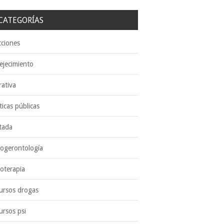
CATEGORÍAS
cciones
ejecimiento
rativa
ticas públicas
tada
cogerontología
coterapia
ursos drogas
ursos psi